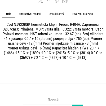
Opis
Alternativni modeli
Tehnički crtež
Povezani proizvodi
Cod NJ9238GK hermetički klipni; Freon: R404A; Zapremina:
32,67cm3; Primjena: MBP; Vrsta ulja: ISO22; Vrsta motora: Cscr;
Polazni moment: HST udarni volumen - 32.67 (cc). Broj cilindara
- 1 ključanja -20 / + 10 (stepen) punjenje ulja - 750 (cc). Promer
usisne cevi - 12 (mm) Promer injekcije mlaznice - 8 (mm)
Promer usluga cevi - 6 (mm) Kapacitet hlađenja (W) -20 ° ->
(1466) -15 ° C -> (1899) -10 ° C -> (2415) -5 ° C -> (3014) 0 ° C ->
(3697) + 7,2 ° C -> (4827) + 10 ° C -> (5313)
Novosti