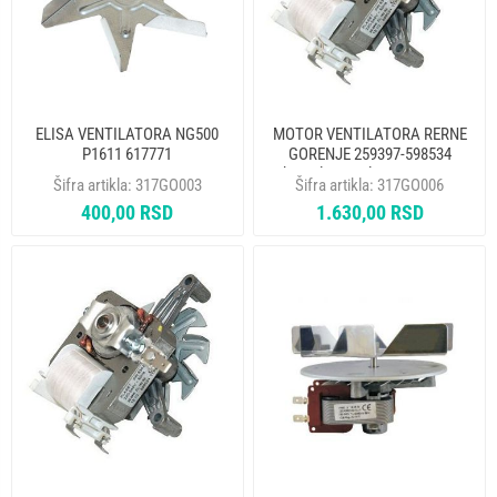
ELISA VENTILATORA NG500
MOTOR VENTILATORA RERNE
P1611 617771
GORENJE 259397-598534
komplet ventilator + matica
Šifra artikla:
317GO003
Šifra artikla:
317GO006
400,00 RSD
1.630,00 RSD