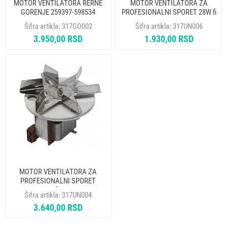
MOTOR VENTILATORA RERNE
MOTOR VENTILATORA ZA
GORENJE 259397-598534
PROFESIONALNI SPORET 28W fi
ORIGINAL
130 mm FIME ITALY
Šifra artikla:
317GO002
Šifra artikla:
317UN006
3.950,00 RSD
1.930,00 RSD
MOTOR VENTILATORA ZA
PROFESIONALNI SPORET
3240000 45W fi 150 mm I.M.S.
Šifra artikla:
317UN004
ITALY
3.640,00 RSD