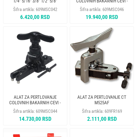
1/4” 5/16” 3/8” 1/2” 5/8”
COLOVNIH BAKARNIH CEVI -
MASTERCOOL 70052
EKSCENTRICNI - ADAPTER ZA
Šifra artikla:
609MSC042
Šifra artikla:
609MSC046
BUSILICU MASTERCOOL 70059
6.420,00 RSD
19.940,00 RSD
ALAT ZA PERTLOVANJE
ALAT ZA PERTLOVANJE CT
COLOVNIH BAKARNIH CEVI -
M525AF
EKSCENTRICNI MASTERCOOL
Šifra artikla:
609MSC044
Šifra artikla:
609FR169
70057-A
14.730,00 RSD
2.111,00 RSD