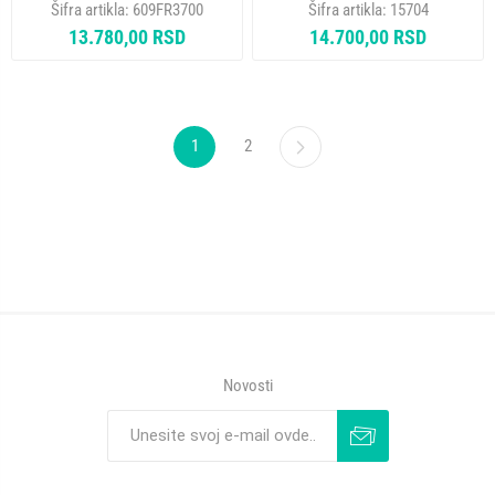
Šifra artikla:
609FR3700
Šifra artikla:
15704
3/8 1/2 5/8 3/4 + NOZ ZA CEVI
13.780,00 RSD
14.700,00 RSD
HC 4-32mm+CISTAC IVICA)
1
2
Novosti