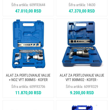
1/4 5/16 3/8 1/2 5/8 3/4"
16-18 MM ROFLARE REVOLVER
Šifra artikla:
609FR3644
Šifra artikla:
14630
ROFLARE REVOLVER
47.010,00 RSD
47.370,00 RSD
ALAT ZA PERTLOVANJE VALUE
ALAT ZA PERTLOVANJE VALUE
+ NOZ VFT 808MIS - KOFER
VFT 808MI02 - KOFER -
NEDOBAVLJIV
Šifra artikla:
609FR3706
Šifra artikla:
609FR329
11.870,00 RSD
9.200,00 RSD