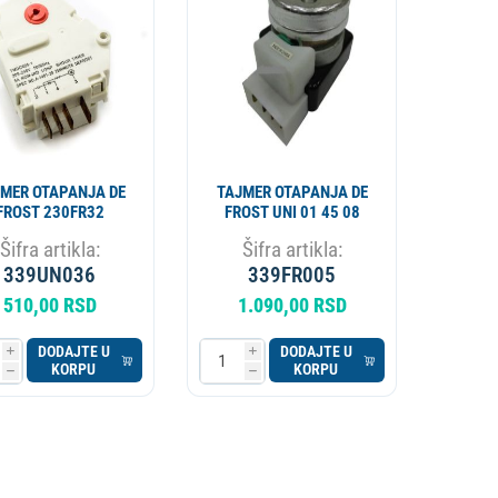
APARAT ZA PIVO
KOTAO
MER OTAPANJA DE
TAJMER OTAPANJA DE
FROST 230FR32
FROST UNI 01 45 08
Šifra artikla:
Šifra artikla:
339UN036
339FR005
510,00 RSD
1.090,00 RSD
DODAJTE U
DODAJTE U
i
i
KORPU
KORPU
h
h