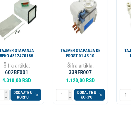
ESIONALNI
MIKROTALASNA
LORIFER
OKOVNIK
KUCNI LEDOMAT
PECNICA
PLINSKI UREDJAJ
MLIN ZA KAFU
TAJMER OTAPANJA
TAJMER OTAPANJA DE
TAJ
BEKO 4812470185
FROST 01 45 10
903790100 ORIGINAL
TMDE625ZC1
Šifra artikla:
Šifra artikla:
- MP
TMDE625Zf1
602BE001
339FR007
4.310,00 RSD
1.120,00 RSD
DODAJTE U
DODAJTE U
i
i
KORPU
KORPU
h
h