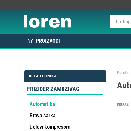
PROIZVODI
Rashlada
Bela tehnika
Početna 
BELA TEHNIKA
KOMER
Aut
Elektro / Potrošni materijal
RAS
VE
L
E
FRIZIDER ZAMRZIVAC
Profesionalna oprema
Automatika
PRIKAZ
Brava sarka
DE
OMEK
Delovi kompresora