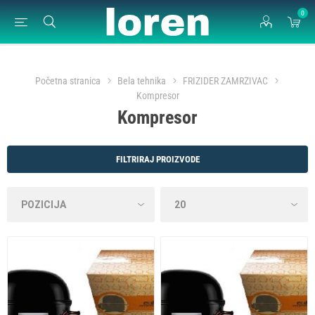
0
Početna stranica
Bela tehnika
FRIZIDER ZAMRZIVAC
Kompresor
Kompresor
FILTRIRAJ PROIZVODE