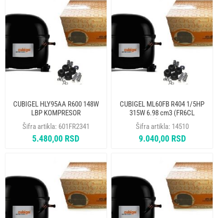
CUBIGEL HLY95AA R600 148W
CUBIGEL ML60FB R404 1/5HP
LBP KOMPRESOR
315W 6.98 cm3 (FR6CL
613FR245) KOMPRESOR
Šifra artikla:
601FR2341
Šifra artikla:
14510
5.480,00 RSD
9.040,00 RSD