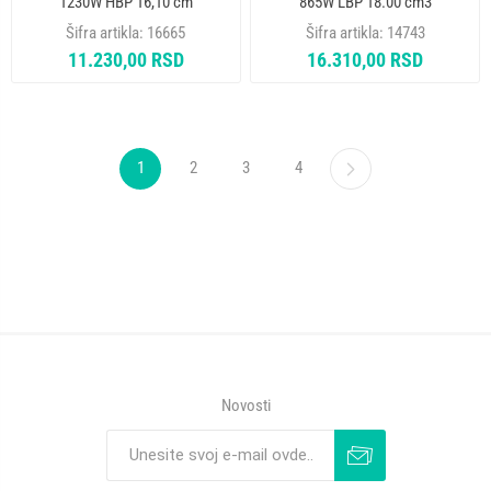
1230W HBP 16,10 cm
865W LBP 18.00 cm3
KOMPRESOR
KOMPRESOR
Šifra artikla:
16665
Šifra artikla:
14743
11.230,00 RSD
16.310,00 RSD
1
2
3
4
Novosti