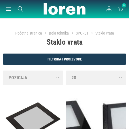
0
Početna stranica
Bela tehnika
SPORET
Staklo vrata
Staklo vrata
FILTRIRAJ PROIZVODE