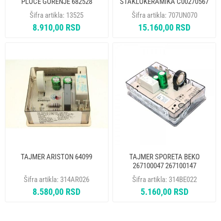
PLOCE GORENJE 682528
STAKLOKERAMIKA C00270567
805822 ORIGINAL
NA
Šifra artikla:
13525
Šifra artikla:
707UN070
8.910,00 RSD
15.160,00 RSD
TAJMER ARISTON 64099
TAJMER SPORETA BEKO
267100047 267100147
ORIGINAL
Šifra artikla:
314AR026
Šifra artikla:
314BE022
8.580,00 RSD
5.160,00 RSD