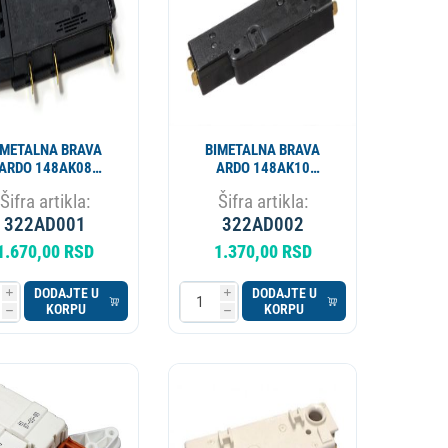
IMETALNA BRAVA
BIMETALNA BRAVA
ARDO 148AK08
ARDO 148AK10
NT003AD AD4406
INT004AD AD4422
Šifra artikla:
Šifra artikla:
322AD001
322AD002
1.670,00 RSD
1.370,00 RSD
DODAJTE U
DODAJTE U
i
i
KORPU
KORPU
h
h