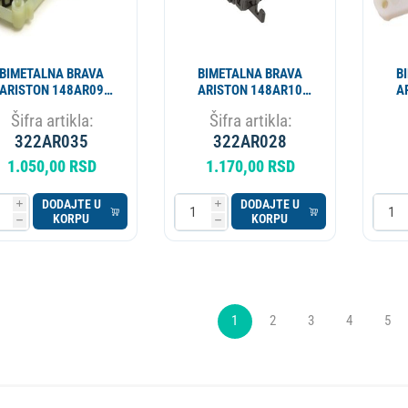
BIMETALNA BRAVA
BIMETALNA BRAVA
B
ARISTON 148AR09
ARISTON 148AR10
A
zamena 148AR05
INT007AR 111494
I
Šifra artikla:
Šifra artikla:
INT009AR AR4427
C00
322AR035
322AR028
1.050,00 RSD
1.170,00 RSD
DODAJTE U
DODAJTE U
i
i
KORPU
KORPU
h
h
1
2
3
4
5