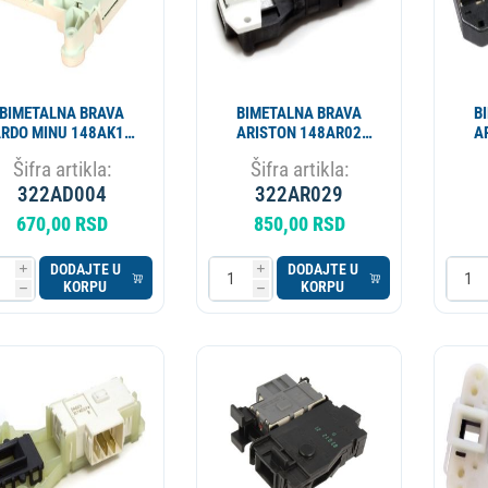
BIMETALNA BRAVA
BIMETALNA BRAVA
B
RDO MINU 148AK12
ARISTON 148AR02
A
AD4424 INT002AD
INT001AR AR4420
I
Šifra artikla:
Šifra artikla:
C00011140
322AD004
322AR029
670,00 RSD
850,00 RSD
DODAJTE U
DODAJTE U
i
i
KORPU
KORPU
h
h