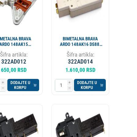
IMETALNA BRAVA
BIMETALNA BRAVA
ARDO 148AK15
ARDO 148AK16 DS88-
T001AD INT014AD
57611
Šifra artikla:
Šifra artikla:
4423 651016770
1228058043 ROLD
322AD012
322AD014
ALT. 322AD008
650,00 RSD
1.610,00 RSD
DODAJTE U
DODAJTE U
i
i
KORPU
KORPU
h
h