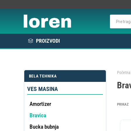
PROIZVODI
Rashlada
Bela tehnika
Početna 
BELA TEHNIKA
KOMER
Bra
Elektro / Potrošni materijal
RAS
VE
L
E
VES MASINA
Profesionalna oprema
Amortizer
PRIKAZ
Bravica
DE
OMEK
Bucka bubnja