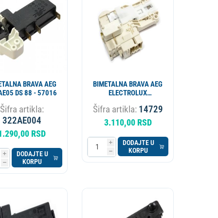
APARAT ZA PIVO
KOTAO
ETALNA BRAVA AEG
BIMETALNA BRAVA AEG
E05 DS 88 - 57016
ELECTROLUX
1105771024
Šifra artikla:
Šifra artikla:
14729
1105771008
322AE004
3.110,00 RSD
1.290,00 RSD
DODAJTE U
i
KORPU
h
DODAJTE U
i
KORPU
h