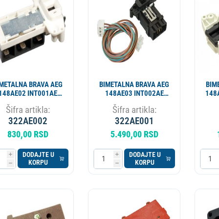
ESIONALNI
MIKROTALASNA
LORIFER
OKOVNIK
KUCNI LEDOMAT
PECNICA
PLINSKI UREDJAJ
MLIN ZA KAFU
IMETALNA BRAVA AEG
BIMETALNA BRAVA AEG
BIM
148AE02 INT001AE
148AE03 INT002AE
148A
BL4401
AE4401
Šifra artikla:
Šifra artikla:
322AE002
322AE001
830,00 RSD
5.490,00 RSD
DODAJTE U
DODAJTE U
i
i
KORPU
KORPU
h
h