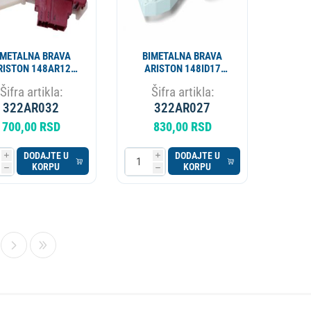
IMETALNA BRAVA
BIMETALNA BRAVA
RISTON 148AR12
ARISTON 148ID17
NT005AR AR4426
AR4422 C00297327
Šifra artikla:
Šifra artikla:
085194 METALFLEX
ROLD ALT. 322AR032
ALT. 322AR027
322AR032
322AR027
700,00 RSD
830,00 RSD
DODAJTE U
DODAJTE U
i
i
KORPU
KORPU
h
h