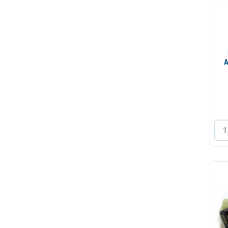
Sarka
Semering
Sonda
Staklo vrata
A
Termostat
Tunel guma
Vrata