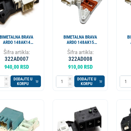
BIMETALNA BRAVA
BIMETALNA BRAVA
B
ARDO 148AK14
ARDO 148AK15
INT008AD AD4420
INT001AD INT014AD
IN
Šifra artikla:
Šifra artikla:
AD4423 651016770
AD
322AD007
481228058043
322AD008
48
METAFLEX ALT.
940,00 RSD
910,00 RSD
322AD012
DODAJTE U
DODAJTE U
i
i
KORPU
KORPU
h
h