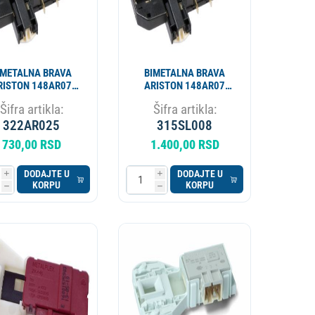
IMETALNA BRAVA
BIMETALNA BRAVA
RISTON 148AR07
ARISTON 148AR07
NT001ID AR4423
INT001ID AR4423
Šifra artikla:
Šifra artikla:
322AR025
315SL008
730,00 RSD
1.400,00 RSD
DODAJTE U
DODAJTE U
i
i
KORPU
KORPU
h
h