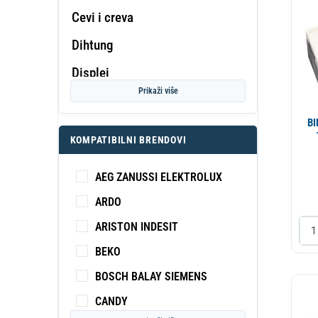
Cevi i creva
Dihtung
PROF
Displej
KA
S
Prikaži više
Dovodno crevo
B
Dugme
KOMPATIBILNI BRENDOVI
Elektromotor
AEG ZANUSSI ELEKTROLUX
Elektronika
ARDO
Elektroventil
ARISTON INDESIT
Filter-Ulozak-Kuciste
BEKO
Grejac
BOSCH BALAY SIEMENS
Gumeni proizvodi
CANDY