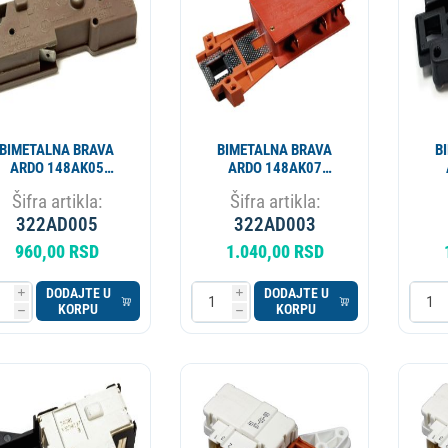
BIMETALNA BRAVA
BIMETALNA BRAVA
B
ARDO 148AK05
ARDO 148AK07
INT010AD IG4410
INT000AD AD4409
I
Šifra artikla:
Šifra artikla:
322AD005
322AD003
960,00 RSD
1.040,00 RSD
DODAJTE U
DODAJTE U
i
i
KORPU
KORPU
h
h